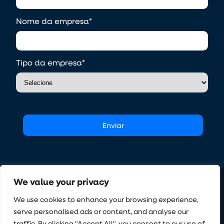
Nome da empresa
*
Tipo da empresa
*
We value your privacy
We use cookies to enhance your browsing experience,
O Sistema Operacional da Incorporação
ECOSSISTEMA
LEGAL
CONTATO
serve personalised ads or content, and analyse our
Quem Somos
Termos de Uso
Instagram
traffic. By clicking "Accept All", you consent to our use of