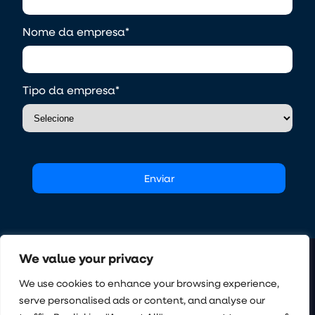
Nome da empresa
*
Tipo da empresa
*
We value your privacy
We use cookies to enhance your browsing experience,
O Sistema Operacional da Incorporação
ECOSSISTEMA
LEGAL
CONTATO
serve personalised ads or content, and analyse our
Quem Somos
Termos de Uso
Instagram