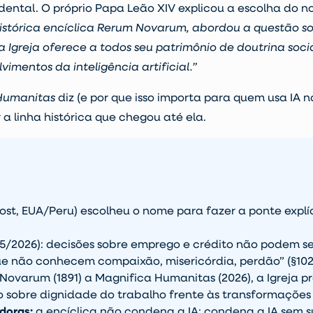
dental. O próprio Papa Leão XIV explicou a escolha do n
histórica encíclica Rerum Novarum, abordou a questão so
 a Igreja oferece a todos seu patrimônio de doutrina soc
vimentos da inteligência artificial.”
Humanitas
diz (e por que isso importa para quem usa IA
 a linha histórica que chegou até ela.
ost, EUA/Peru) escolheu o nome para fazer a ponte explíc
5/2026): decisões sobre emprego e crédito não podem s
e não conhecem compaixão, misericórdia, perdão” (§102
ovarum (1891) a Magnifica Humanitas (2026), a Igreja pr
 sobre dignidade do trabalho frente às transformações 
doras:
a encíclica não condena a IA: condena a IA sem 