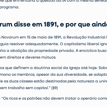
uele que enfrentaria a questão da IA com a mesma seried
 programa.
um disse em 1891, e por que aind
 Novarum em 15 de maio de 1891, a Revolução Industria
uia resolver adequadamente. O capitalismo liberal igno
nha a abolição da propriedade privada. A encíclica bus
 em direitos e deveres mútuos.
 que definem a doutrina social da Igreja até hoje. Sobr
umano os membros, apesar da sua diversidade, se adap
e as duas classes estão destinadas pela natureza a un
nem trabalho sem capital.”
(§9)
:
“Os ricos e os patrões não devem tratar o operário com