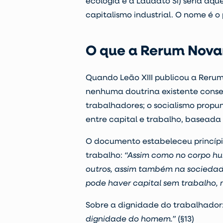
ecologia e à Laudato Si) seria aq
capitalismo industrial. O nome é o
O que a Rerum Novar
Quando Leão XIII publicou a Rerum
nenhuma doutrina existente conseg
trabalhadores; o socialismo propu
entre capital e trabalho, baseada
O documento estabeleceu princípios
trabalho:
“Assim como no corpo h
outros, assim também na sociedad
pode haver capital sem trabalho, 
Sobre a dignidade do trabalhador
dignidade do homem.”
(§13)