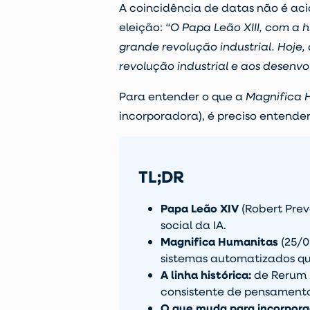
A coincidência de datas não é aci
eleição:
“O Papa Leão XIII, com a 
grande revolução industrial. Hoje,
revolução industrial e aos desenvol
Para entender o que a
Magnifica 
incorporadora), é preciso entender
TL;DR
Papa Leão XIV
(Robert Prev
social da IA.
Magnifica Humanitas
(25/0
sistemas automatizados qu
A linha histórica:
de Rerum N
consistente de pensamento
O que muda para incorpora