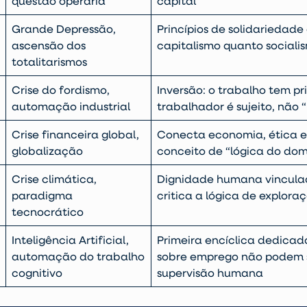
questão operária
capital
Grande Depressão,
Princípios de solidariedade 
ascensão dos
capitalismo quanto sociali
totalitarismos
Crise do fordismo,
Inversão: o trabalho tem pr
automação industrial
trabalhador é sujeito, não
Crise financeira global,
Conecta economia, ética e 
globalização
conceito de “lógica do do
Crise climática,
Dignidade humana vinculad
paradigma
critica a lógica de explor
tecnocrático
Inteligência Artificial,
Primeira encíclica dedicada
automação do trabalho
sobre emprego não podem s
cognitivo
supervisão humana