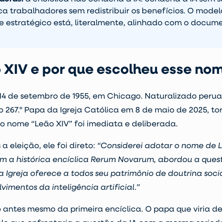
 trabalhadores sem redistribuir os benefícios. O modelo
 e estratégico está, literalmente, alinhado com o docum
 XIV e por que escolheu esse no
 14 de setembro de 1955, em Chicago. Naturalizado per
to 267.º Papa da Igreja Católica em 8 de maio de 2025, t
do nome “Leão XIV” foi imediata e deliberada.
a eleição, ele foi direto:
“Considerei adotar o nome de L
com a histórica encíclica Rerum Novarum, abordou a ques
 a Igreja oferece a todos seu patrimônio de doutrina soc
vimentos da inteligência artificial.”
o antes mesmo da primeira encíclica. O papa que viria de