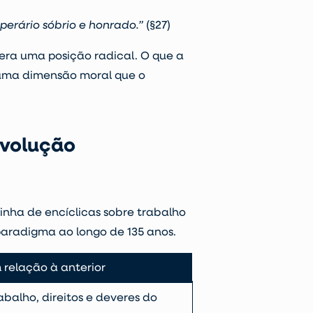
perário sóbrio e honrado.”
(§27)
era uma posição radical. O que a
 uma dimensão moral que o
evolução
nha de encíclicas sobre trabalho
paradigma ao longo de 135 anos.
relação à anterior
balho, direitos e deveres do