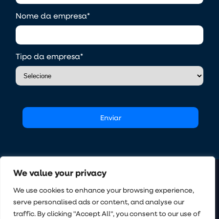
Nome da empresa
*
Tipo da empresa
*
We value your privacy
We use cookies to enhance your browsing experience,
O Sistema Operacional da Incorporação
ECOSSISTEMA
LEGAL
CONTATO
serve personalised ads or content, and analyse our
Quem Somos
Termos de Uso
Instagram
traffic. By clicking "Accept All", you consent to our use of
Contato
Política de Privacidade
LinkedIn