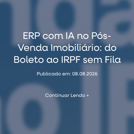
Por que clientes
Como Usar o
ERP com IA no Pós-
distratam — e os 5
NotebookLM para
Venda Imobiliário: do
Treinar sua Equipe de
sinais que aparecem
Boleto ao IRPF sem Fila
Vendas Imobiliária
antes do pedido
Publicado em: 08.08.2026
Publicado em: 06.08.2026
Publicado em: 07.08.2026
Continuar Lendo +
Continuar Lendo +
Continuar Lendo +