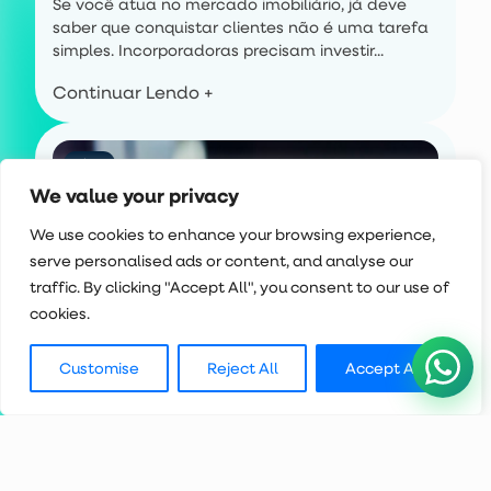
Se você atua no mercado imobiliário, já deve
saber que conquistar clientes não é uma tarefa
simples. Incorporadoras precisam investir...
Continuar Lendo +
Blog
We value your privacy
We use cookies to enhance your browsing experience,
serve personalised ads or content, and analyse our
traffic. By clicking "Accept All", you consent to our use of
cookies.
Como a MIA otimiza a captação e
Customise
Reject All
Accept All
conversão de leads imobiliários
No setor imobiliário, a captação de leads é
essencial para o sucesso das vendas. Mas
afinal, o que são leads...