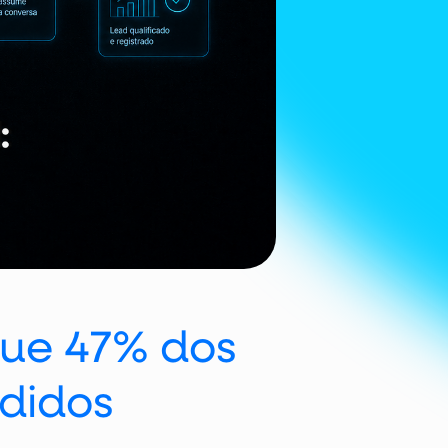
que 47% dos
ndidos