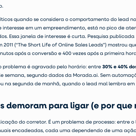
o.
críticos quando se considera o comportamento do lead
interesse em um empreendimento, está no pico de atenç
s. Essa janela de interesse é curta. Pesquisa publicada
011 (“The Short Life of Online Sales Leads”) mostrou qu
minutos após a conversão e 400 vezes após a primeira hora
 o problema é agravado pelo horário: entre
30% e 40% dos
ns de semana, segundo dados da Morada.ai. Sem automaçã
 ou na segunda de manhã, quando o lead mal lembra em q
es demoram para ligar (e por que 
icação do corretor. É um problema de processo: entre o 
manuais encadeadas, cada uma dependendo de uma açã