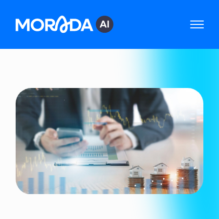
B
E
M