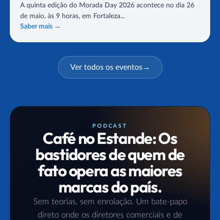
A quinta edição do Morada Day 2026 acontece no dia 26
de maio, às 9 horas, em Fortaleza...
Saber mais
→
Ver todos os eventos
→
PODCAST
Café no Estande: Os
bastidores de quem de
fato opera as maiores
marcas do país.
Sem teorias, sem enrolação. Um bate-papo
direto onde os diretores comerciais e de