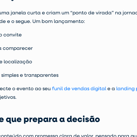
a janela curta e criam um “ponto de virada” na jornad
ede e o segue. Um bom lançamento:
o convite
ra comparecer
e localização
 simples e transparentes
necte o evento ao seu
funil de vendas digital
e a
landing
etivos.
ne que prepara a decisão
É conteúdo com promessa clara de valor, pensado para q