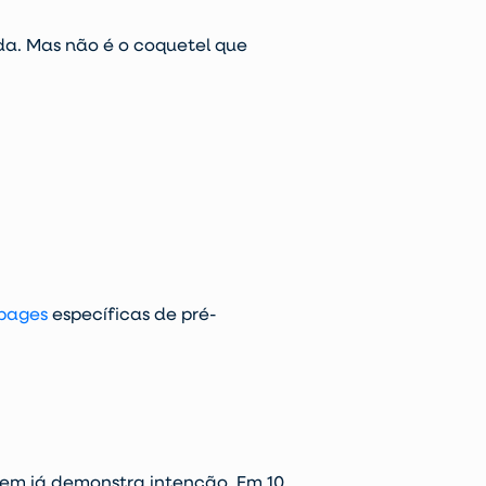
a. Mas não é o coquetel que
 pages
específicas de pré-
uem já demonstra intenção. Em 10