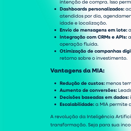
intenção de compra. Isso per
Dashboards personalizados
:
ac
atendidos por dia, agendament
idade e localização.
Envio de mensagens em lote
:
a
Integração com CRMs e APIs
:
a
operação fluida.
Otimização de campanhas digi
retorno sobre o investimento.
Vantagens da MIA:
Redução de custos
:
menos temp
Aumento de conversões
:
Leads
Decisões baseadas em dados
:
Escalabilidade
:
a MIA permite 
A revolução da Inteligência Artific
transformação. Seja para sua incor