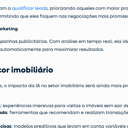
dam a
qualificar leads
, priorizando aqueles com maior pr
ermitindo que eles foquem nas negociações mais promiss
arketing
panhas publicitárias
. Com análise em tempo real, ela id
 automaticamente para maximizar resultados.
tor imobiliário
a, o
impacto da IA no setor imobiliário
será ainda mais pr
l
: experiências imersivas para visitas a imóveis sem sair d
ada
: ferramentas que recomendam e realizam transaç
cisas
:
modelos preditivos que levam em conta variáveis g