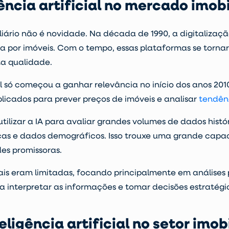
gência artificial no mercado imobi
iário
não é novidade. Na década de 1990, a digitalizaçã
sca por imóveis. Com o tempo, essas plataformas se torn
lta qualidade.
ial só começou a ganhar relevância no início dos anos 20
icados para prever preços de imóveis e analisar
tendên
ilizar a IA para avaliar grandes volumes de dados histó
as e dados demográficos. Isso trouxe uma grande capa
es promissoras.
ciais eram limitadas, focando principalmente em
análises 
interpretar as informações e tomar decisões estratégi
ligência artificial no setor imobi