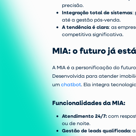
precisão.
Integração total de sistemas
:
até a gestão pós-venda.
A tendência é clara
: as empre
competitiva significativa.
MIA: o futuro já est
A
MIA
é a personificação do futuro 
Desenvolvida para atender imobili
um
chatbot
. Ela integra tecnolog
Funcionalidades da MIA:
Atendimento 24/7:
com respost
ou de noite.
Gestão de leads qualificada
:
a