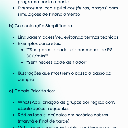
programa porta a porta
Eventos em locais públicos (feiras, praças) com
simulações de financiamento
b)
Comunicação Simplificada
Linguagem acessível, evitando termos técnicos
Exemplos concretos:
*”Sua parcela pode sair por menos de R$
300/mês”*
“Sem necessidade de fiador”
Ilustrações que mostrem o passo a passo da
compra
c)
Canais Prioritários:
WhatsApp: criação de grupos por região com
atualizações frequentes
Rádios locais: anúncios em horários nobres
(manhã e final de tarde)
Outdoor em pontos estratégicos (terminais de