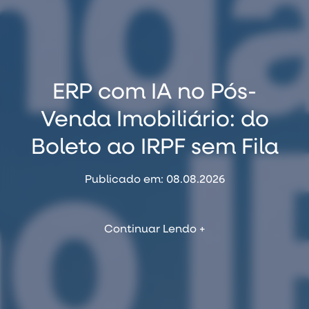
Por que clientes
Como Usar o
ERP com IA no Pós-
distratam — e os 5
NotebookLM para
Venda Imobiliário: do
Treinar sua Equipe de
sinais que aparecem
Boleto ao IRPF sem Fila
Vendas Imobiliária
antes do pedido
Publicado em: 08.08.2026
Publicado em: 06.08.2026
Publicado em: 07.08.2026
Continuar Lendo +
Continuar Lendo +
Continuar Lendo +