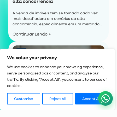
alta concorrência
A venda de imóveis tem se tornado cada vez
mais desafiadora em cenários de alta
concorrência, especialmente em um mercado...
Continuar Lendo +
Blog
We value your privacy
We use cookies to enhance your browsing experience,
serve personalised ads or content, and analyse our
traffic. By clicking "Accept All", you consent to our use of
cookies.
Customise
Reject All
Accept All
Por que incorporadoras não devem
ignorar ferramentas de automação?