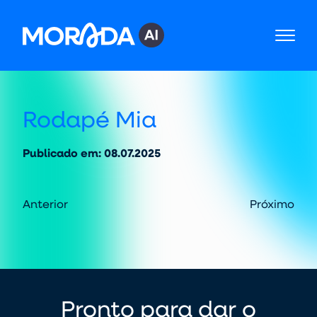
B
Rodapé Mia
E
M
Publicado em: 08.07.2025
Anterior
Próximo
Pronto para dar o