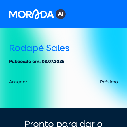
B
Rodapé Sales
E
M
Publicado em: 08.07.2025
Anterior
Próximo
Pronto para dar o