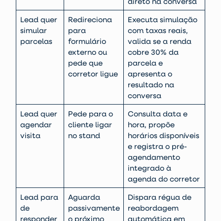
direto na conversa
Lead quer
Redireciona
Executa simulação
simular
para
com taxas reais,
parcelas
formulário
valida se a renda
externo ou
cobre 30% da
pede que
parcela e
corretor ligue
apresenta o
resultado na
conversa
Lead quer
Pede para o
Consulta data e
agendar
cliente ligar
hora, propõe
visita
no stand
horários disponíveis
e registra o pré-
agendamento
integrado à
agenda do corretor
Lead para
Aguarda
Dispara régua de
de
passivamente
reabordagem
responder
o próximo
automática em