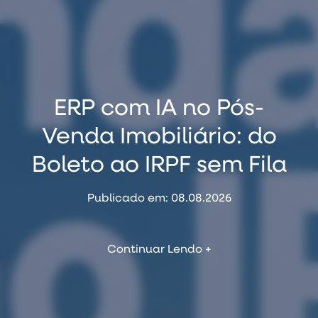
Por que clientes
Como Usar o
ERP com IA no Pós-
distratam — e os 5
NotebookLM para
Venda Imobiliário: do
Treinar sua Equipe de
sinais que aparecem
Boleto ao IRPF sem Fila
Vendas Imobiliária
antes do pedido
Publicado em: 08.08.2026
Publicado em: 06.08.2026
Publicado em: 07.08.2026
Continuar Lendo +
Continuar Lendo +
Continuar Lendo +