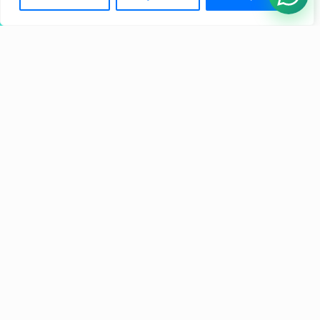
acelerar a transformação da compra do
imóvel novo
A Morada.ai acaba de dar mais um passo
importante na missão de transformar a forma
como brasileiros compram imóveis. A...
Continuar Lendo +
Blog