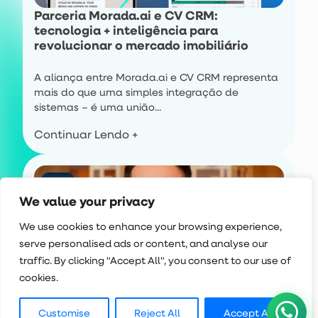
Parceria Morada.ai e CV CRM:
tecnologia + inteligência para
revolucionar o mercado imobiliário
A aliança entre Morada.ai e CV CRM representa
mais do que uma simples integração de
sistemas – é uma união...
Continuar Lendo +
Blog
We value your privacy
We use cookies to enhance your browsing experience,
serve personalised ads or content, and analyse our
traffic. By clicking "Accept All", you consent to our use of
cookies.
Morada.ai capta 17 milhões de reais para
Customise
Reject All
Accept All